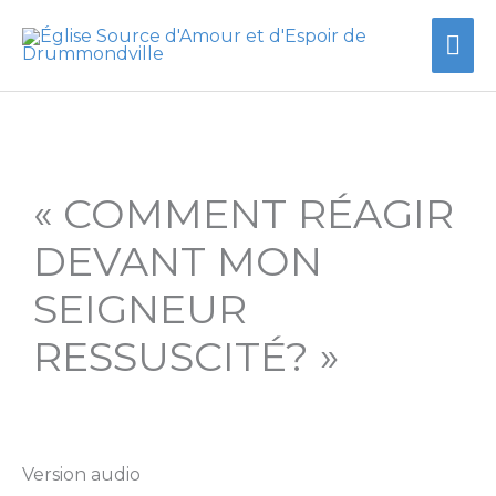
Aller
Me
au
contenu
prin
« COMMENT RÉAGIR
DEVANT MON
SEIGNEUR
RESSUSCITÉ? »
Version audio