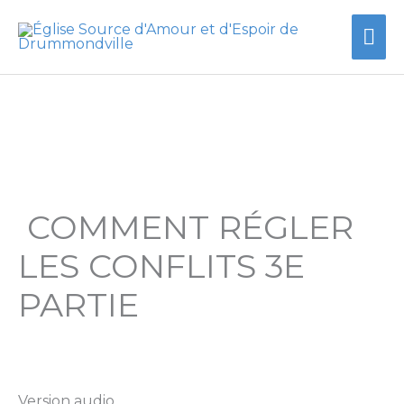
Aller
Me
au
contenu
prin
COMMENT RÉGLER
LES CONFLITS 3E
PARTIE
Version audio