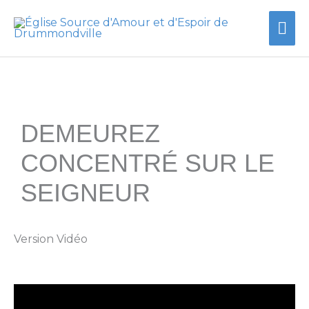
Aller
Me
au
contenu
prin
DEMEUREZ
CONCENTRÉ SUR LE
SEIGNEUR
Version Vidéo