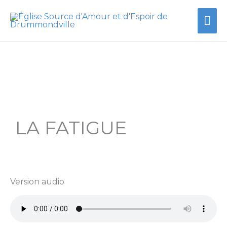
Aller
Me
au
contenu
prin
LA FATIGUE
Version audio